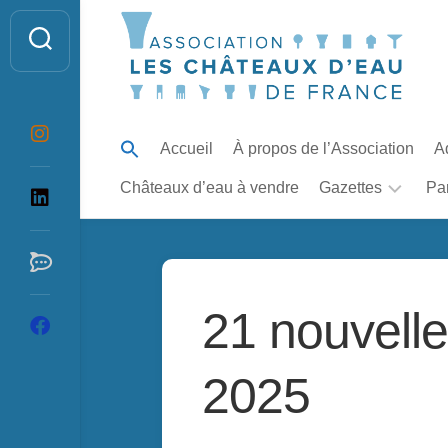
Skip
to
content
Accueil
À propos de l’Association
A
Châteaux d’eau à vendre
Gazettes
Pa
La
Gazette
du
Château
21 nouvell
d’Eau
Table
2025
des
articles
de
la