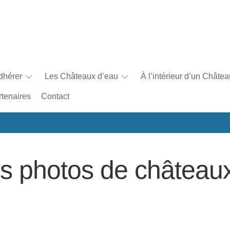
dhérer
Les Châteaux d’eau
À l’intérieur d’un Châte
rtenaires
Contact
Faire
Une
un
brève
don
histoire
des
châteaux
es photos de château
d’eau
en
France
La
carte
interactive