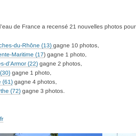
des
Châteaux
d’eau
de
France
d’eau de France a recensé 21 nouvelles photos pour
Les
Châteaux
ches-du-Rhône (13)
gagne 10 photos,
d’eau
de
nte-Maritime (17
) gagne 1 photo,
France
s-d’Armor (22)
gagne 2 photos,
Les
(30)
gagne 1 photo,
Châteaux
 (61)
gagne 4 photos,
d’Eau,
Monuments
the (72)
gagne 3 photos.
Historiques
en
puissance
Visite
fr
de
château
d’eau