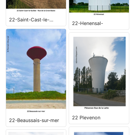
22-Saint-Cast-le-
22-Henensal-
Guildo-Rue-de-la-
Croix-Baste
22 Plevenon
22-Beaussais-sur-mer