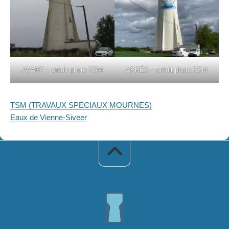
AVANT – crédit photo TSM
APRÈS – crédit photo TSM
TSM (TRAVAUX SPECIAUX MOURNES)
Eaux de Vienne-Siveer