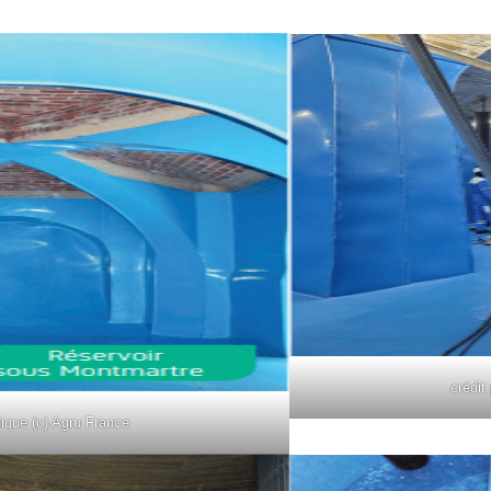
crédit
hique (c) Agru France