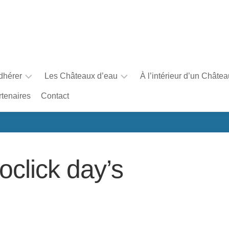
dhérer
Les Châteaux d’eau
À l’intérieur d’un Châte
rtenaires
Contact
Faire
Une
un
brève
don
histoire
des
châteaux
oclick day’s
d’eau
en
France
La
carte
interactive