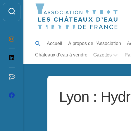
Skip
to
content
Accueil
À propos de l’Association
A
Châteaux d’eau à vendre
Gazettes
Pa
La
Gazette
du
Château
Lyon : Hydr
d’Eau
Table
des
articles
de
la