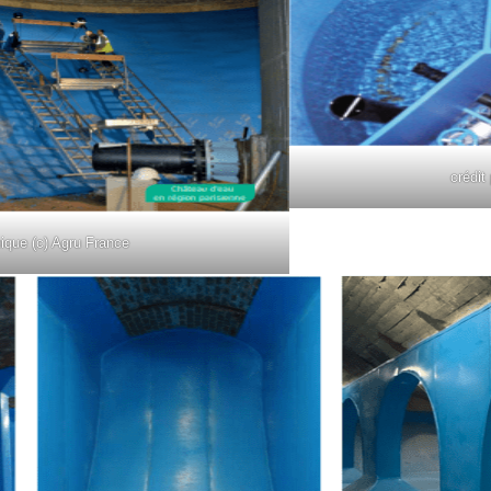
crédit
hique (c) Agru France