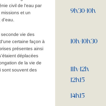
ie civil de l’eau par
Recherche
Châteaux
 missions et un
d’eau
 d’eau.
Les
Châteaux
d’eau
e seconde vie des
dans
d’une certaine façon à
le
monde
rises présentes ainsi
 s’étaient déplacées
longation de la vie de
i sont souvent des
.