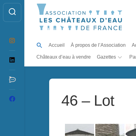
Skip
to
content
Accueil
À propos de l’Association
A
Châteaux d’eau à vendre
Gazettes
Pa
La
Gazette
du
Château
46 – Lot
d’Eau
Table
des
articles
de
la