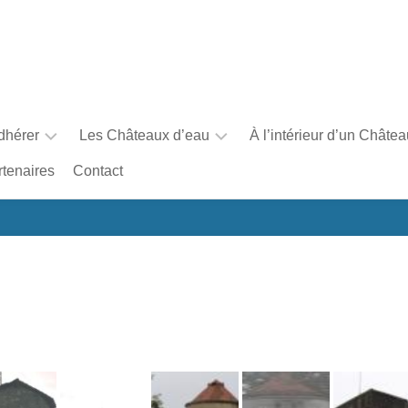
dhérer
Les Châteaux d’eau
À l’intérieur d’un Châte
rtenaires
Contact
Faire
Une
un
brève
don
histoire
des
châteaux
d’eau
en
France
La
carte
interactive