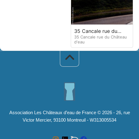
Chopin
35 Cancale rue du
35 Cancale rue du Château
Château d'eau
d'eau
Association Les Châteaux d’eau de France © 2026 - 26, rue
Victor Mercier, 93100 Montreuil - W313005534