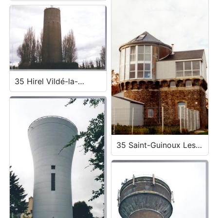
35 Hirel Vildé-la-
Marine Route de la
Fresnais
35 Saint-Guinoux Les
Suets D476